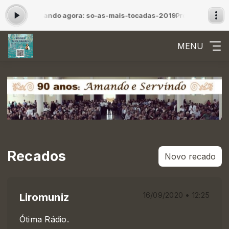
 23:59 -
Tocando agora: so-as-mais-tocadas-2019
Programação musi
MENU
Recados
Novo recado
Liromuniz
16/09/2020 • 12:25
Ótima Rádio.